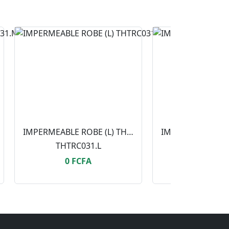
IMPERMEABLE ROBE (L) THTRC031.L
THTRC031.L
THTRC031.
0 FCFA
0 FCF