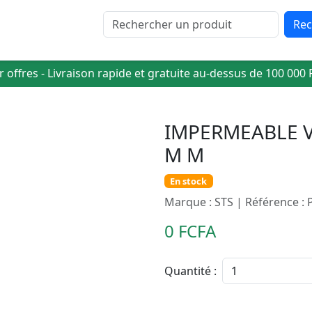
Rec
 offres - Livraison rapide et gratuite au-dessus de 100 000 
IMPERMEABLE VP
M M
En stock
Marque : STS | Référence :
0 FCFA
Quantité :